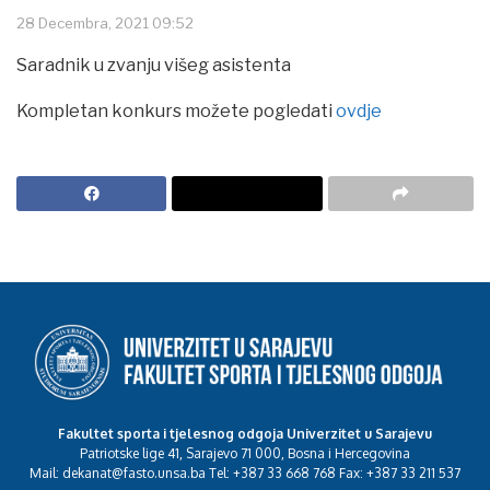
28 Decembra, 2021 09:52
Saradnik u zvanju višeg asistenta
Kompletan konkurs možete pogledati
ovdje
Fakultet sporta i tjelesnog odgoja Univerzitet u Sarajevu
Patriotske lige 41, Sarajevo 71 000, Bosna i Hercegovina
Mail: dekanat@fasto.unsa.ba Tel: +387 33 668 768 Fax: +387 33 211 537