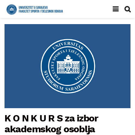
K O N K U R S za izbor
akademskog osoblja