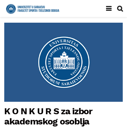
K O N K U R S za izbor
akademskog osoblja