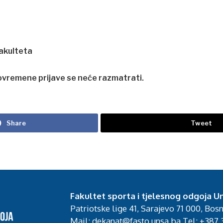
Fakulteta
vremene prijave se neće razmatrati.
Share
Tweet
Fakultet sporta i tjelesnog odgoja Un
Patriotske lige 41, Sarajevo 71 000, Bos
Mail: dekanat@fasto.unsa.ba Tel: +387 3