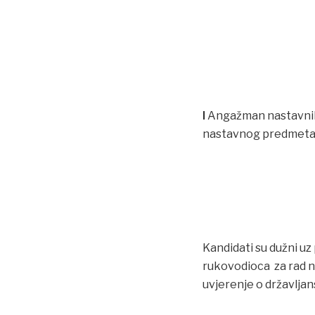
I
Angažman nastavnika
nastavnog predmeta E
Kandidati su dužni uz
rukovodioca za rad na
uvjerenje o državljan