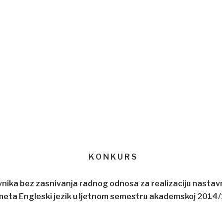
K O N K U R S
ika bez zasnivanja radnog odnosa za realizaciju nastavni
eta Engleski jezik u ljetnom semestru akademskoj 2014/