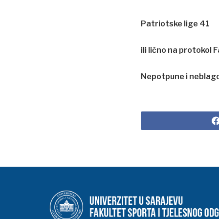
Patriotske lige 41
ili lično na protokol 
Nepotpune i neblago