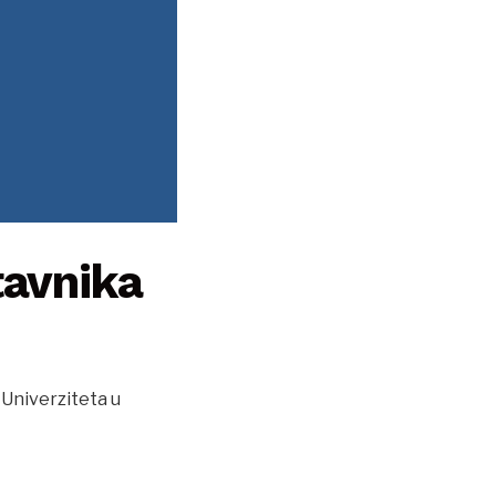
tavnika
Univerziteta u