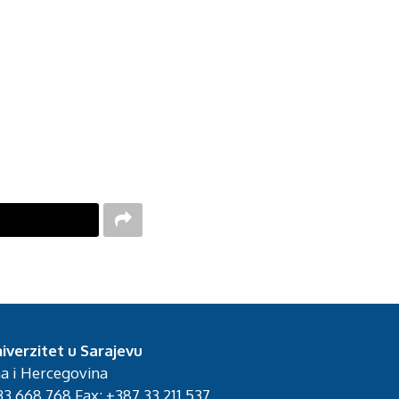
iverzitet u Sarajevu
na i Hercegovina
3 668 768 Fax: +387 33 211 537