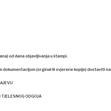
na) od dana objavljivanja u štampi.
 dokumentacijom (orginal ili ovjerene kopije) dostaviti na
RAJEVU
I TJELESNOG ODGOJA