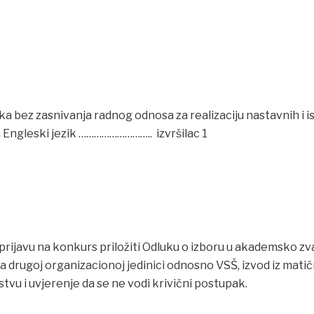
 bez zasnivanja radnog odnosa za realizaciju nastavnih i is
ngleski jezik ……………………….. izvršilac 1
 prijavu na konkurs priložiti Odluku o izboru u akademsko zv
 drugoj organizacionoj jedinici odnosno VSŠ, izvod iz matič
stvu i uvjerenje da se ne vodi krivični postupak.