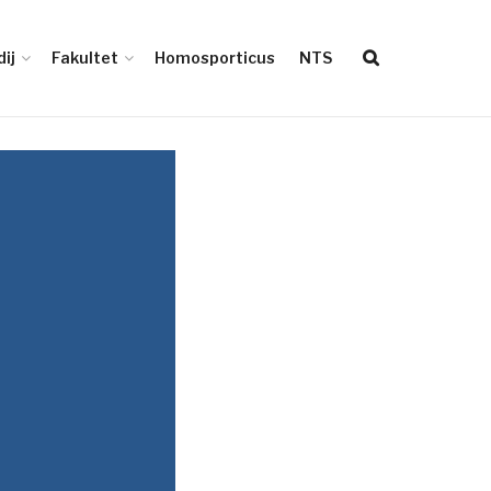
ij
Fakultet
Homosporticus
NTS