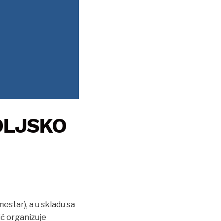
OLJSKO
estar), a u skladu sa
ć organizuje