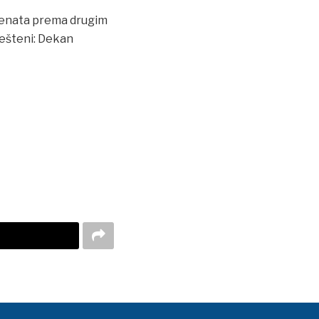
udenata prema drugim
ješteni: Dekan