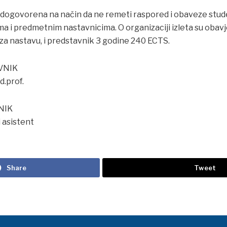
je dogovorena na način da ne remeti raspored i obaveze st
 i predmetnim nastavnicima. O organizaciji izleta su obav
za nastavu, i predstavnik 3 godine 240 ECTS.
VNIK
d.prof.
NIK
ši asistent
Share
Tweet