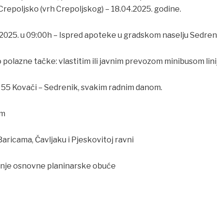
Crepoljsko (vrh Crepoljskog) – 18.04.2025. godine.
.2025. u 09:00h – Ispred apoteke u gradskom naselju Sedren
o polazne tačke: vlastitim ili javnim prevozom minibusom linij
r. 55 Kovači – Sedrenik, svakim radnim danom.
 m
aricama, Čavljaku i Pjeskovitoj ravni
nje osnovne planinarske obuće