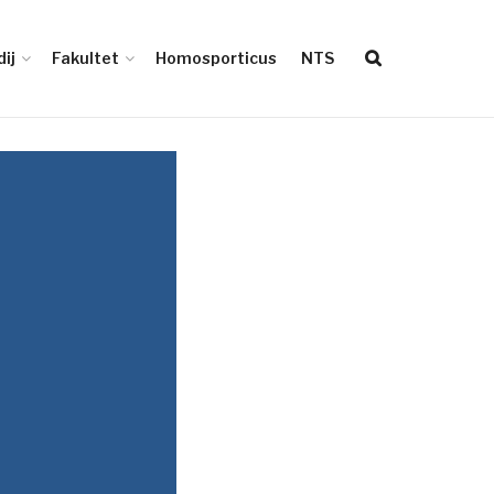
ij
Fakultet
Homosporticus
NTS