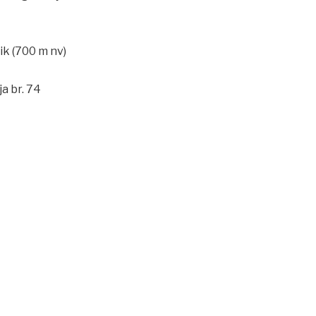
ik (700 m nv)
a br. 74