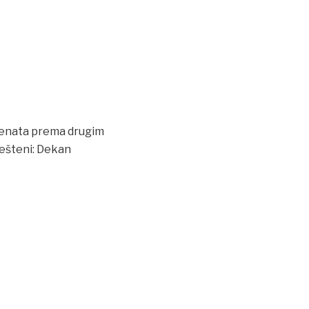
udenata prema drugim
ješteni: Dekan