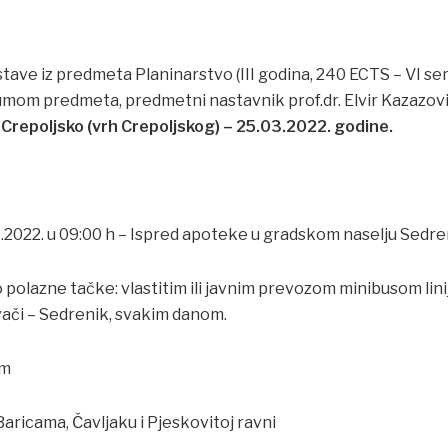
ave iz predmeta Planinarstvo (III godina, 240 ECTS – VI sem
mom predmeta, predmetni nastavnik prof.dr. Elvir Kazazovi
 Crepoljsko (vrh Crepoljskog) – 25.03.2022. godine.
.2022. u 09:00 h – Ispred apoteke u gradskom naselju Sedre
o polazne tačke: vlastitim ili javnim prevozom minibusom lini
ovači – Sedrenik, svakim danom.
 m
aricama, Čavljaku i Pjeskovitoj ravni