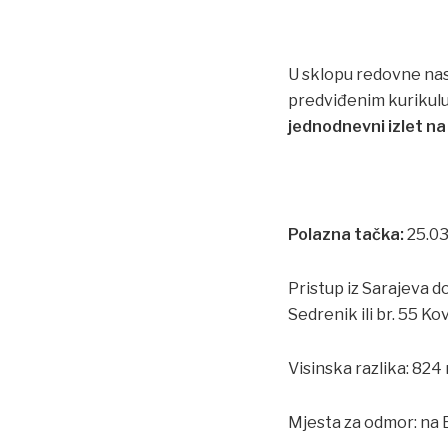
U sklopu redovne nast
predviđenim kurikulu
jednodnevni izlet na
Polazna tačka:
25.03
Pristup iz Sarajeva d
Sedrenik ili br. 55 K
Visinska razlika: 824
Mjesta za odmor: na B