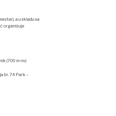
estar), a u skladu sa
ć organizuje
nik (700 m nv)
ja br. 74 Park –