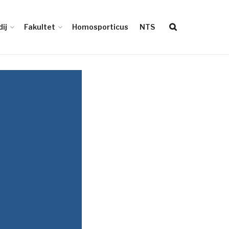
ij
Fakultet
Homosporticus
NTS