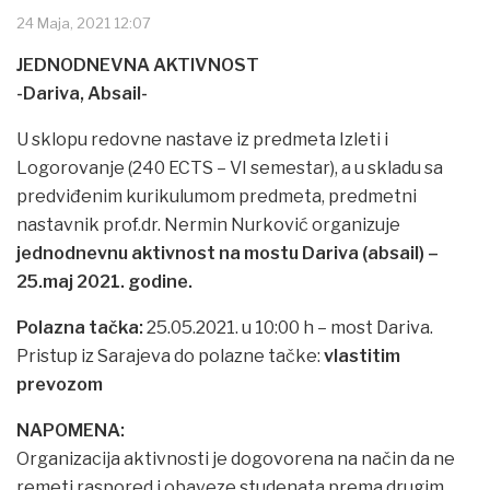
24 Maja, 2021 12:07
JEDNODNEVNA AKTIVNOST
-Dariva, Absail-
U sklopu redovne nastave iz predmeta Izleti i
Logorovanje (240 ECTS – VI semestar), a u skladu sa
predviđenim kurikulumom predmeta, predmetni
nastavnik prof.dr. Nermin Nurković organizuje
jednodnevnu aktivnost na mostu Dariva (absail) –
25.maj 2021. godine.
Polazna tačka:
25.05.2021. u 10:00 h – most Dariva.
Pristup iz Sarajeva do polazne tačke:
vlastitim
prevozom
NAPOMENA:
Organizacija aktivnosti je dogovorena na način da ne
remeti raspored i obaveze studenata prema drugim