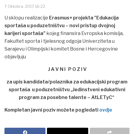
7 Oktobra, 2017 16:22
U sklopu realizacije
Erasmus+ projekta ”Edukacija
sportaša u poduzetništvu – novi pristup dvojnoj
karijeri sportaša”
kojeg finansira Evropska komisija,
Fakultet sporta i tjelesnog odgoja Univerziteta u
Sarajevu i Olimpijski komitet Bosne i Hercegovine
objavljuju
J A V N I P O Z I V
za upis kandidata/polaznika za edukacijski program
sportaša u poduzetništvu „Jedinstveni edukativni
program za posebne talente – AtLETyC“
Kompletan javni poziv možete pogledati
ovdje