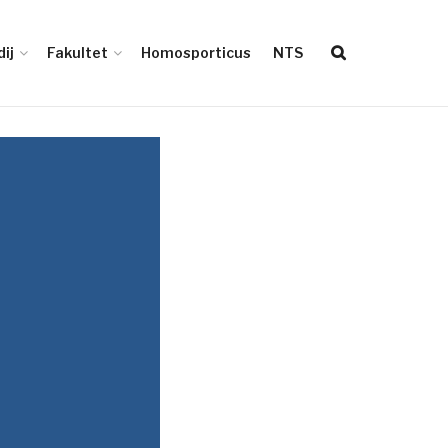
ij
Fakultet
Homosporticus
NTS