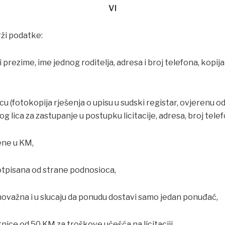
VI
ži podatke:
 i prezime, ime jednog roditelja, adresa i broj telefona, kopij
cu (fotokopija rješenja o upisu u sudski registar, ovjerenu 
g lica za zastupanje u postupku licitacije, adresa, broj telef
ene u KM,
otpisana od strane podnosioca,
punovažna i u slucaju da ponudu dostavi samo jedan ponuđać,
tnice od 50 KM za troškove učešća na licitaciji.