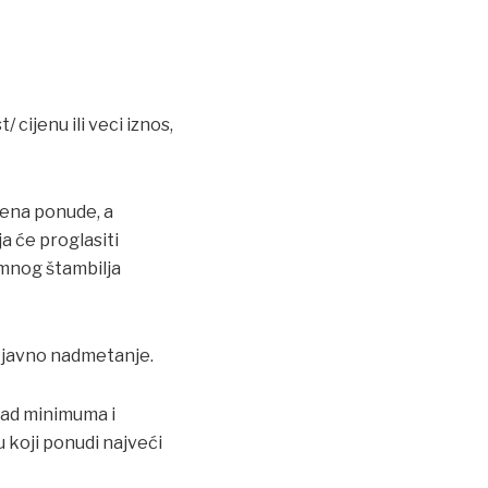
cijenu ili veci iznos,
ijena ponude, a
a će proglasiti
emnog štambilja
o javno nadmetanje.
znad minimuma i
koji ponudi najveći