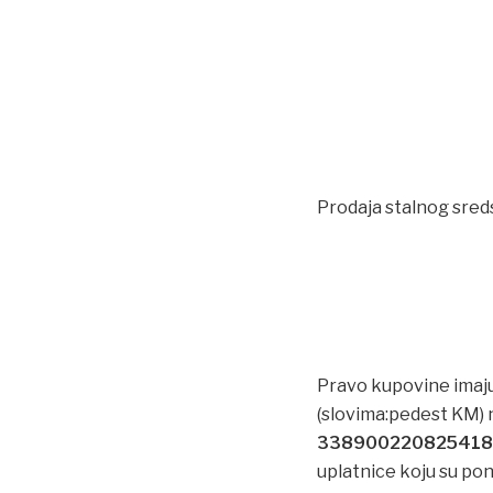
Prodaja stalnog sreds
Pravo kupovine imaju 
(slovima:pedest KM) n
33890022082541
uplatnice koju su pon