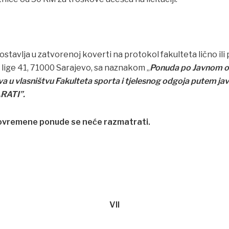
stavlja u zatvorenoj koverti na protokol fakulteta lično i
 lige 41, 71000 Sarajevo, sa naznakom „
Ponuda po Javnom og
a u vlasništvu Fakulteta sporta i tjelesnog odgoja putem javn
RATI”.
ovremene ponude se neće razmatrati.
VII