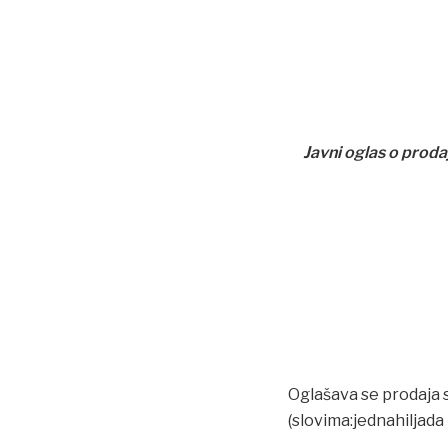
Javni oglas
o proda
Oglašava se prodaja 
(slovima:jednahiljada