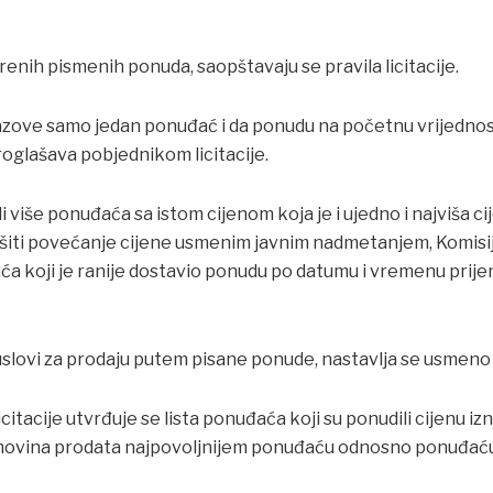
renih pismenih ponuda, saopštavaju se pravila licitacije.
zove samo jedan ponuđać i da ponudu na početnu vrijednost/ 
roglašava pobjednikom licitacije.
li više ponuđaća sa istom cijenom koja je i ujedno i najviša c
ršiti povećanje cijene usmenim javnim nadmetanjem, Komisij
 koji je ranije dostavio ponudu po datumu i vremenu prij
 uslovi za prodaju putem pisane ponude, nastavlja se usmen
citacije utvrđuje se lista ponuđaća koji su ponudili cijenu i
imovina prodata najpovoljnijem ponuđaću odnosno ponuđaću 