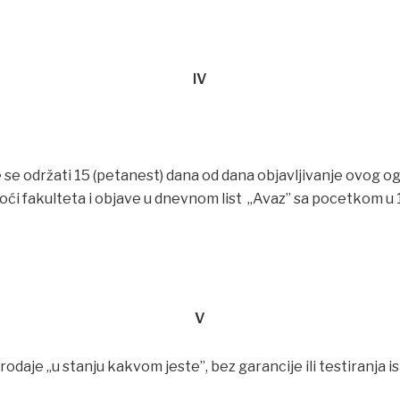
IV
se održati 15 (petanest) dana od dana objavljivanje ovog o
oći fakulteta i objave u dnevnom list „Avaz” sa pocetkom u 10
V
daje „u stanju kakvom jeste”, bez garancije ili testiranja i