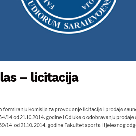
as – licitacija
 formiranju Komisije za provođenje licitacije i prodaje sau
64/14 od 21.10.2014. godine i Odluke o odobravanju prodaje 
69/14 od 21.10. 2014. godine Fakultet sporta i tjelesnog odg