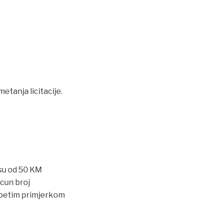
tanja licitacije.
osu od 50 KM
acun broj
 petim primjerkom