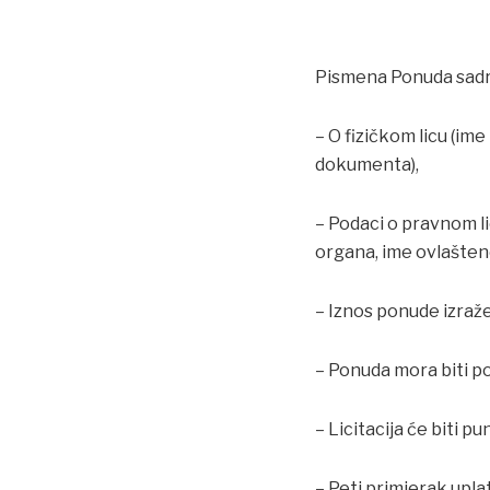
Pismena Ponuda sadr
– O fizičkom licu (ime
dokumenta),
– Podaci o pravnom li
organa, ime ovlašteno
– Iznos ponude izraž
– Ponuda mora biti p
– Licitacija će biti 
– Peti primjerak upla