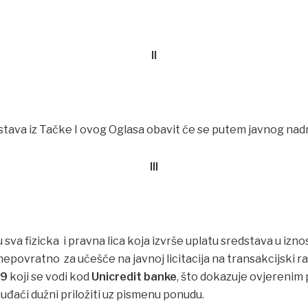
II
tava iz Tačke I ovog Oglasa obavit će se putem javnog nadme
III
sva fizicka i pravna lica koja izvrše uplatu sredstava u izn
epovratno za učešće na javnoj licitacija na transakcijski r
89
koji se vodi kod
Unicredit banke
, što dokazuje ovjerenim
uđaći dužni priložiti uz pismenu ponudu.