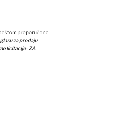
li poštom preporučeno
lasu za prodaju
e licitacije- ZA