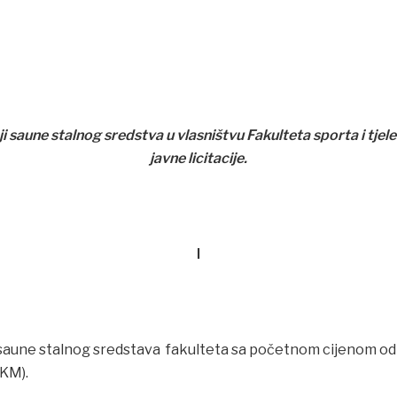
ji saune stalnog sredstva u vlasništvu Fakulteta sporta i tj
javne licitacije.
I
saune stalnog sredstava fakulteta sa početnom cijenom od
 KM).