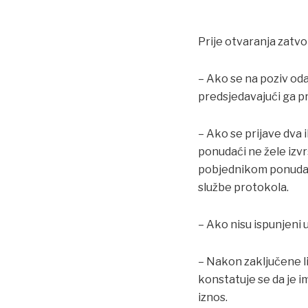
Prije otvaranja zatvo
– Ako se na poziv oda
predsjedavajući ga p
– Ako se prijave dva i
ponudaći ne žele izv
pobjednikom ponudaća
službe protokola.
– Ako nisu ispunjeni
– Nakon zaključene li
konstatuje se da je 
iznos.