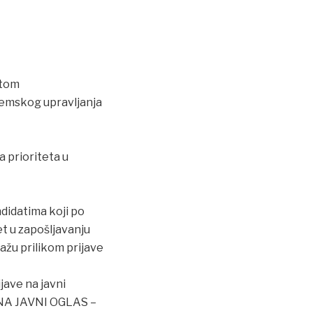
etom
stemskog upravljanja
a prioriteta u
didatima koji po
t u zapošljavanju
ažu prilikom prijave
jave na javni
 NA JAVNI OGLAS –