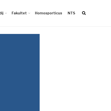
ij
Fakultet
Homosporticus
NTS