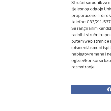
Stručni saradnik za m
tjelesnog odgoja Univ
preporučeno ili direk
telefon: 033/211-537
Sa rangiranim kandida
radnih i stručnih spo
putem web stranice Fa
(pismeni/usmeni ispi
neblagovremene i neu
oglasa/konkursa kao 
razmatranje.