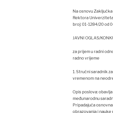
Na osnovu Zaključka 
Rektora Univerziteta
broj: 01-1284/20 od 04.
JAVNI OGLAS/KONK
za prijem u radni od
radno vrijeme
1. Stručni saradnik z
vremenom na neodre
Opis poslova: obavlja
međunarodnu saradnju
Pripadajuća osnovna 
obrazovanja i nauke 