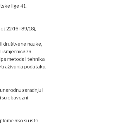
tske lige 41,
: 22/16 i 89/18),
li društvene nauke,
i smjernica za
cipa metoda i tehnika
etraživanja podataka,
unarodnu saradnju i
i su obavezni
iplome ako su iste