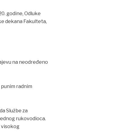
20. godine, Odluke
uke dekana Fakulteta,
arajevu na neodređeno
sa punim radnim
da Službe za
rednog rukovodioca.
t visokog