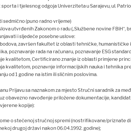
 sporta i tjelesnog odgoja Univerziteta u Sarajevu, ul. Patrio
ti sedmično (puno radno vrijeme)
slova utvrđenih Zakonom o radu („Službene novine FBiH“, broj
unjavati i sljedeće posebne uslove:
odova, završen fakultet iz oblasti tehničke, humanističke i
ika, poznavanje rada na računaru, poznavanje ESG standard 
nje kvalitetom, Certificirano znanje iz oblasti primjene prin
ja kvalitetom, poznavnje informacijskih nauka i tehnika pr
nju od 1 godine na istim ili sličnim poslovima.
anu Prijavu sa naznakom za mjesto Stručni saradnik za međ
, uz obavezno navođenje priložene dokumentacije, kandidat
 ovjerene kopije):
lome o stečenoj stručnoj spremi (nostrifikovane/priznate d
 nekoj drugoj državi nakon 06.04.1992. godine);