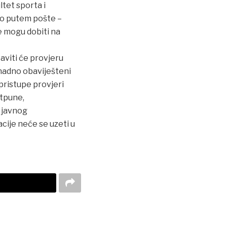
tet sporta i
evo putem pošte –
se mogu dobiti na
aviti će provjeru
knadno obaviješteni
pristupe provjeri
otpune,
e javnog
ije neće se uzeti u