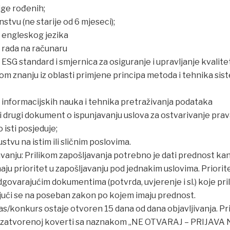
jige rođenih;
nstvu (ne starije od 6 mjeseci);
 engleskog jezika
 rada na računaru
ESG standard i smjernica za osiguranje i upravljanje kvalit
nom znanju iz oblasti primjene principa metoda i tehnika si
 informacijskih nauka i tehnika pretraživanja podataka
ili drugi dokument o ispunjavanju uslova za ostvarivanje prav
 isti posjeduje;
stvu na istim ili sličnim poslovima.
vanju: Prilikom zapošljavanja potrebno je dati prednost kan
u prioritet u zapošljavanju pod jednakim uslovima. Priorite
govarajućim dokumentima (potvrda, uvjerenje i sl.) koje pril
vajući se na poseban zakon po kojem imaju prednost.
s/konkurs ostaje otvoren 15 dana od dana objavljivanja. Pri
 u zatvorenoj koverti sa naznakom „NE OTVARAJ – PRIJAVA