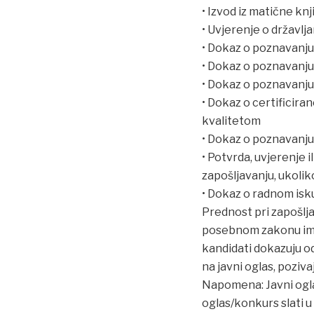
• Izvod iz matične kn
• Uvjerenje o državlja
• Dokaz o poznavanju
• Dokaz o poznavanju
• Dokaz o poznavanju 
• Dokaz o certificira
kvalitetom
• Dokaz o poznavanju
• Potvrda, uvjerenje 
zapošljavanju, ukoliko
• Dokaz o radnom isku
Prednost pri zapošlja
posebnom zakonu imaj
kandidati dokazuju od
na javni oglas, pozi
Napomena: Javni ogla
oglas/konkurs slati