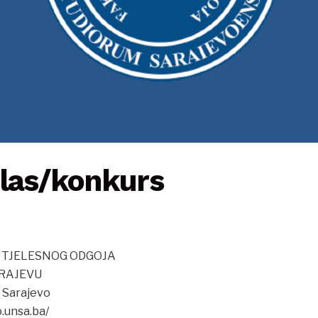
glas/konkurs
I TJELESNOG ODGOJA
ARAJEVU
, Sarajevo
o.unsa.ba/