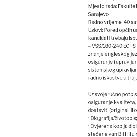
Mjesto rada: Fakultet
Sarajevo
Radno vrijeme: 40 sa
Uslovi: Pored općih u
kandidati trebaju isp
– VSS/180-240 ECTS b
znanje engleskog jez
osiguranje i upravlja
sistemskog upravljan
radno iskustvo u traja
Uz svojeručno potpis
osiguranje kvaliteta
dostaviti (original ili
• Biografija/životopis;
• Ovjerena kopija dip
stečene van BiH ili u