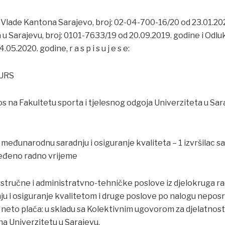
Vlade Kantona Sarajevo, broj: 02-04-700-16/20 od 23.01.20
 u Sarajevu, broj: 0101-7633/19 od 20.09.2019. godine i Odl
05.2020. godine, r a s p i s u j e s e:
URS
nos na Fakultetu sporta i tjelesnog odgoja Univerziteta u S
a međunarodnu saradnju i osiguranje kvaliteta – 1 izvršilac 
đeno radno vrijeme
 stručne i administratvno-tehničke poslove iz djelokruga ra
 i osiguranje kvalitetom i druge poslove po nalogu nepos
neto plaća: u skladu sa Kolektivnim ugovorom za djelatnos
na Univerzitetu u Sarajevu.