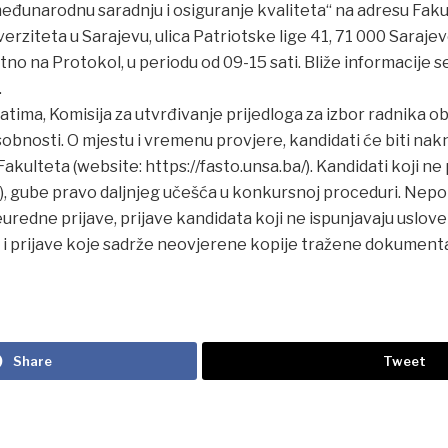
eđunarodnu saradnju i osiguranje kvaliteta“ na adresu Fakul
erziteta u Sarajevu, ulica Patriotske lige 41, 71 000 Saraj
tno na Protokol, u periodu od 09-15 sati. Bliže informacije 
.
tima, Komisija za utvrđivanje prijedloga za izbor radnika ob
sobnosti. O mjestu i vremenu provjere, kandidati će biti na
kulteta (website: https://fasto.unsa.ba/). Kandidati koji ne 
t), gube pravo daljnjeg učešća u konkursnoj proceduri. Nep
redne prijave, prijave kandidata koji ne ispunjavaju uslov
i prijave koje sadrže neovjerene kopije tražene dokumentac
Share
Tweet