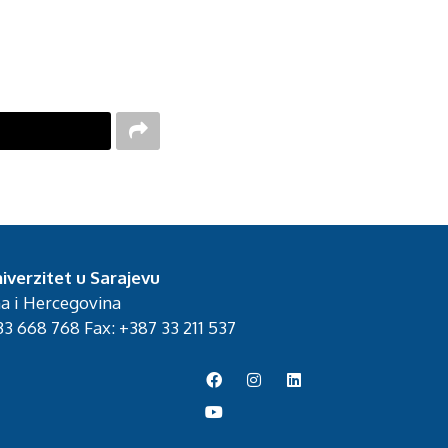
iverzitet u Sarajevu
na i Hercegovina
3 668 768 Fax: +387 33 211 537