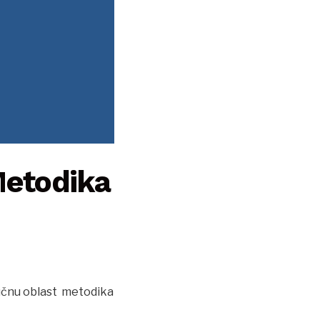
 Metodika
naučnu oblast metodika