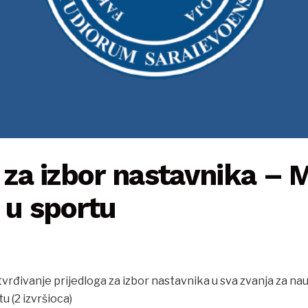
j za izbor nastavnika –
 u sportu
utvrđivanje prijedloga za izbor nastavnika u sva zvanja za 
u (2 izvršioca)