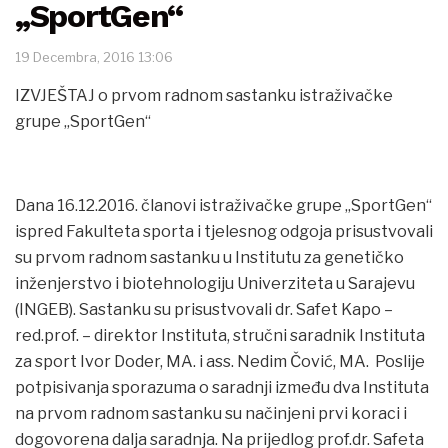
„SportGen“
19 Decembra, 2016 13:06
IZVJEŠTAJ o prvom radnom sastanku istraživačke
grupe „SportGen“
Dana 16.12.2016. članovi istraživačke grupe „SportGen“
ispred Fakulteta sporta i tjelesnog odgoja prisustvovali
su prvom radnom sastanku u Institutu za genetičko
inženjerstvo i biotehnologiju Univerziteta u Sarajevu
(INGEB). Sastanku su prisustvovali dr. Safet Kapo –
red.prof. – direktor Instituta, stručni saradnik Instituta
za sport Ivor Doder, MA. i ass. Nedim Čović, MA. Poslije
potpisivanja sporazuma o saradnji između dva Instituta
na prvom radnom sastanku su načinjeni prvi koraci i
dogovorena dalja saradnja. Na prijedlog prof.dr. Safeta