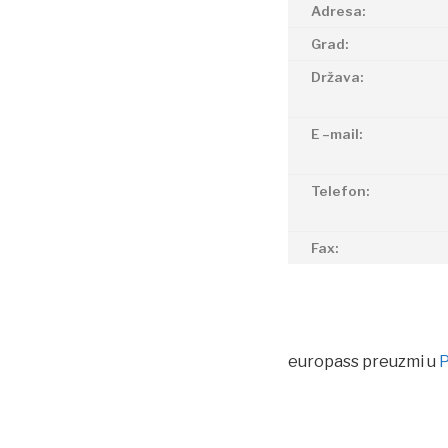
Adresa:
Grad:
Država:
E –mail:
Telefon:
Fax:
europass preuzmi u