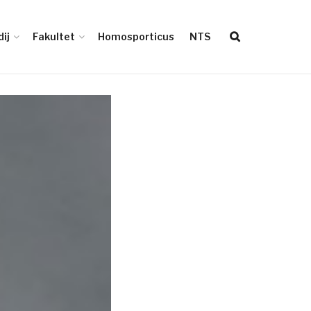
ij
Fakultet
Homosporticus
NTS