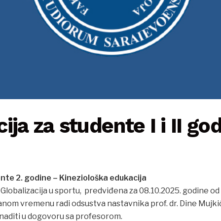
ija za studente I i II go
nte 2. godine – Kineziološka edukacija
lobalizacija u sportu, predviđena za 08.10.2025. godine od 
anom vremenu radi odsustva nastavnika prof. dr. Dine Mujki
aditi u dogovoru sa profesorom.