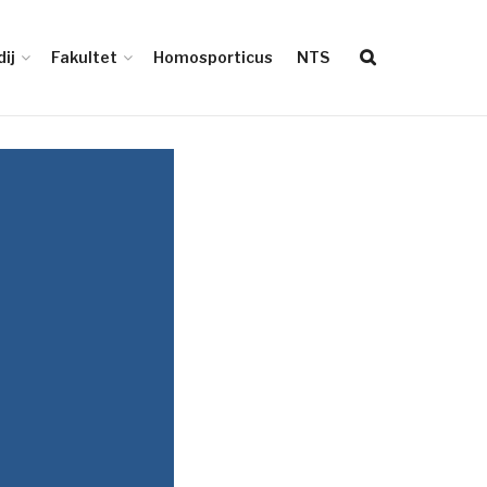
ij
Fakultet
Homosporticus
NTS