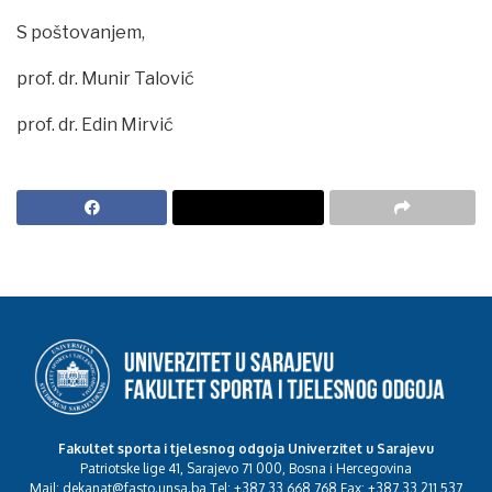
S poštovanjem,
prof. dr. Munir Talović
prof. dr. Edin Mirvić
Fakultet sporta i tjelesnog odgoja Univerzitet u Sarajevu
Patriotske lige 41, Sarajevo 71 000, Bosna i Hercegovina
Mail: dekanat@fasto.unsa.ba Tel: +387 33 668 768 Fax: +387 33 211 537