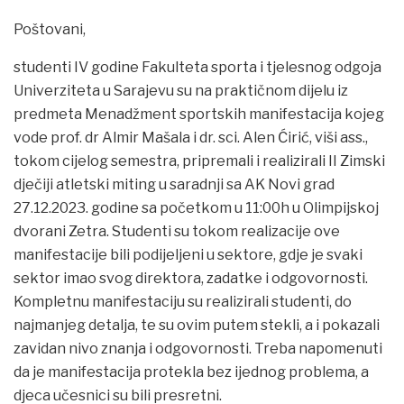
Poštovani,
studenti IV godine Fakulteta sporta i tjelesnog odgoja
Univerziteta u Sarajevu su na praktičnom dijelu iz
predmeta Menadžment sportskih manifestacija kojeg
vode prof. dr Almir Mašala i dr. sci. Alen Ćirić, viši ass.,
tokom cijelog semestra, pripremali i realizirali II Zimski
dječiji atletski miting u saradnji sa AK Novi grad
27.12.2023. godine sa početkom u 11:00h u Olimpijskoj
dvorani Zetra. Studenti su tokom realizacije ove
manifestacije bili podijeljeni u sektore, gdje je svaki
sektor imao svog direktora, zadatke i odgovornosti.
Kompletnu manifestaciju su realizirali studenti, do
najmanjeg detalja, te su ovim putem stekli, a i pokazali
zavidan nivo znanja i odgovornosti. Treba napomenuti
da je manifestacija protekla bez ijednog problema, a
djeca učesnici su bili presretni.