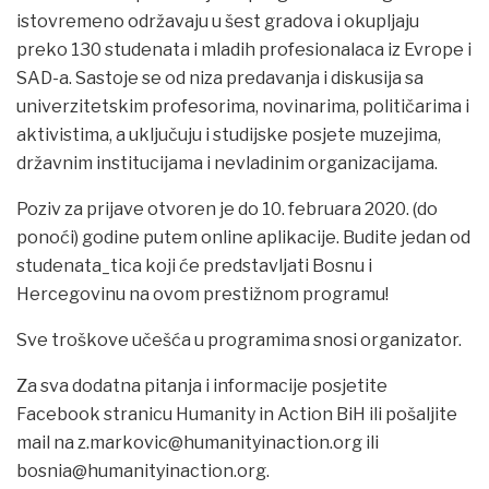
istovremeno održavaju u šest gradova i okupljaju
preko 130 studenata i mladih profesionalaca iz Evrope i
SAD-a. Sastoje se od niza predavanja i diskusija sa
univerzitetskim profesorima, novinarima, političarima i
aktivistima, a uključuju i studijske posjete muzejima,
državnim institucijama i nevladinim organizacijama.
Poziv za prijave otvoren je do 10. februara 2020. (do
ponoći) godine putem online aplikacije. Budite jedan od
studenata_tica koji će predstavljati Bosnu i
Hercegovinu na ovom prestižnom programu!
Sve troškove učešća u programima snosi organizator.
Za sva dodatna pitanja i informacije posjetite
Facebook stranicu Humanity in Action BiH ili pošaljite
mail na z.markovic@humanityinaction.org ili
bosnia@humanityinaction.org.