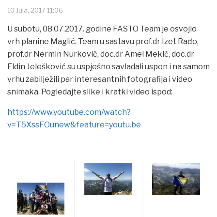
10 Jula, 2017 11:06
U subotu, 08.07.2017. godine FASTO Team je osvojio
vrh planine Maglić. Team u sastavu prof.dr Izet Rađo,
prof.dr Nermin Nurković, doc.dr Amel Mekić, doc.dr
Eldin Jelešković su uspješno savladali uspon i na samom
vrhu zabilježili par interesantnih fotografija i video
snimaka. Pogledajte slike i kratki video ispod:
https://www.youtube.com/watch?
v=T5XssFOunew&feature=youtu.be