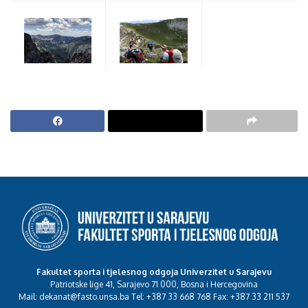
Fakultet sporta i tjelesnog odgoja Univerzitet u Sarajevu
Patriotske lige 41, Sarajevo 71 000, Bosna i Hercegovina
Mail: dekanat@fasto.unsa.ba Tel: +387 33 668 768 Fax: +387 33 211 537