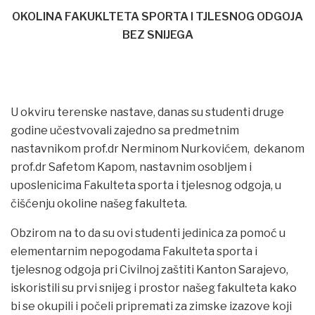
OKOLINA FAKUKLTETA SPORTA I TJLESNOG ODGOJA
BEZ SNIJEGA
U okviru terenske nastave, danas su studenti druge
godine učestvovali zajedno sa predmetnim
nastavnikom prof.dr Nerminom Nurkovićem, dekanom
prof.dr Safetom Kapom, nastavnim osobljem i
uposlenicima Fakulteta sporta i tjelesnog odgoja, u
čišćenju okoline našeg fakulteta.
Obzirom na to da su ovi studenti jedinica za pomoć u
elementarnim nepogodama Fakulteta sporta i
tjelesnog odgoja pri Civilnoj zaštiti Kanton Sarajevo,
iskoristili su prvi snijeg i prostor našeg fakulteta kako
bi se okupili i počeli pripremati za zimske izazove koji