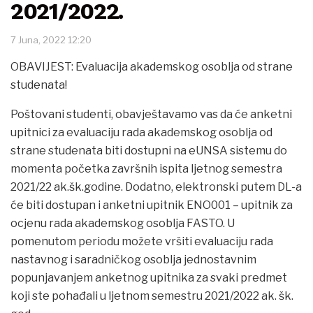
2021/2022.
7 Juna, 2022 12:20
OBAVIJEST: Evaluacija akademskog osoblja od strane
studenata!
Poštovani studenti, obavještavamo vas da će anketni
upitnici za evaluaciju rada akademskog osoblja od
strane studenata biti dostupni na eUNSA sistemu do
momenta početka završnih ispita ljetnog semestra
2021/22 ak.šk.godine. Dodatno, elektronski putem DL-a
će biti dostupan i anketni upitnik ENO001 – upitnik za
ocjenu rada akademskog osoblja FASTO. U
pomenutom periodu možete vršiti evaluaciju rada
nastavnog i saradničkog osoblja jednostavnim
popunjavanjem anketnog upitnika za svaki predmet
koji ste pohađali u ljetnom semestru 2021/2022 ak. šk.