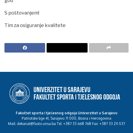
god
S poštovanjem!
Tim za osiguranje kvalitete
Fakultet sporta i tjelesnog odgoja Univerzitet u Sarajevu
Patriotske lige 41, Sarajevo 71 000, Bosna i Hercegovina
Mail: dekanat@fasto.unsa.ba Tel: +387 33 668 768 Fax: +387 33 211 537