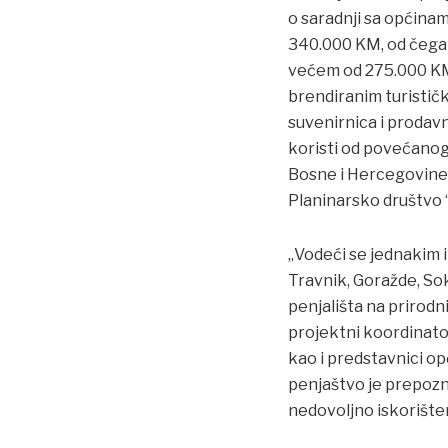
o saradnji sa općinam
340.000 KM, od čega 
većem od 275.000 KM.
brendiranim turističk
suvenirnica i prodavn
koristi od povećanog 
Bosne i Hercegovine” 
Planinarsko društvo “
„Vodeći se jednakim i
Travnik, Goražde, Sok
penjališta na prirodni
projektni koordinato
kao i predstavnici op
penjaštvo je prepozn
nedovoljno iskorište