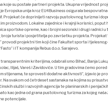
a koje su postale partneri projekta. Ukupna vrijednost proj
je Evropska unija kroz EU4Business osigurala bespovratna 
 Projekat će doprinijeti razvoju pustolovnog turizma i dopu
im proizvodom. Lokalne zajednice i krajnji korisnici, poput 
ica sportske opreme, kao i brojni sezonski i drugi radnici u 
broja turista i posjetitelja po završetku projekta. Projekat
provodi projektni tim koji čine Fakultet sporta i tjelesnog
Fasto” i IT kompanija Rebus d.o.o. Sarajevo.
 transparentnim kriterijima, odabrali smo Bihać, Banja Luku, 
olac, Ilijaš, Vareš i Zavidoviće. U tim gradovima ćemo pored 
m stijenama, te sprovesti dodatne aktivnosti”, izjavio je prof
r. Na svakom od četrdeset sastanaka na kojima su prisustvo
ćinskih službi i razvojnih agencija te planinarskih i penjački
ato kao jedna od grana pustolovnog turizma za kojeg naša ze
ne potencijale.