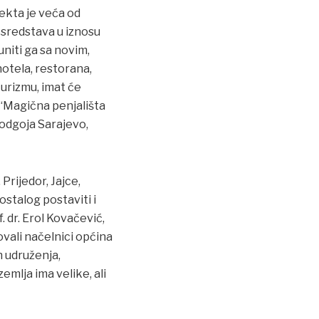
ekta je veća od
sredstava u iznosu
niti ga sa novim,
hotela, restorana,
turizmu, imat će
 “Magična penjališta
 odgoja Sarajevo,
Prijedor, Jajce,
ostalog postaviti i
. dr. Erol Kovačević,
vali načelnici općina
h udruženja,
mlja ima velike, ali