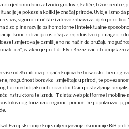
vno u jednom danu zatvorio gradove, kafiće, tržne centre, p
 situacija je pokazala koliki je značaj prirode. Uvidjeli smo d
ona spas, sigurno utočište i zdrava zabava za cijelu porodicu
a disciplina razvija psihomotorne i intelektualne sposobno
naciju, koncentraciju i osjećaj za zajedništvo i pomaganje d
rideset smjerova je osmišljeno na način da pružaju mogućnos
nalcima”, istakao je prof. dr. Elvir Kazazović, stručnjak za r
ma više od 35 miliona penjača kojima će bosansko-hercego
jene, mogućnost boravka i smještaja u prirodi, te povezanos
turizma biti jako interesantni. Osim postavljanja penjališta
a instruktora te izradu IT alata: web platforme i mobilne apli
pustolovnog turizma u regionu” pomoći će popularizaciju, p
de.
at Evropske unije koji s ciljem jačanja ekonomije BiH potič