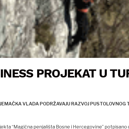
INESS PROJEKAT U TU
 NJEMAČKA VLADA PODRŽAVAJU RAZVOJ PUSTOLOVNOG TU
rojekta “Magična penjališta Bosne i Hercegovine” potpisa