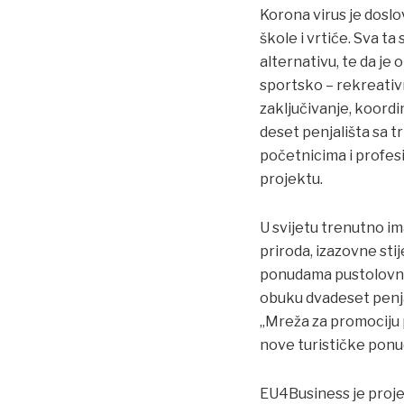
Korona virus je doslo
škole i vrtiće. Sva ta
alternativu, te da je 
sportsko – rekreativn
zaključivanje, koordi
deset penjališta sa t
početnicima i profesio
projektu.
U svijetu trenutno i
priroda, izazovne sti
ponudama pustolovnog 
obuku dvadeset penjač
„Mreža za promociju 
nove turističke ponu
EU4Business je projek