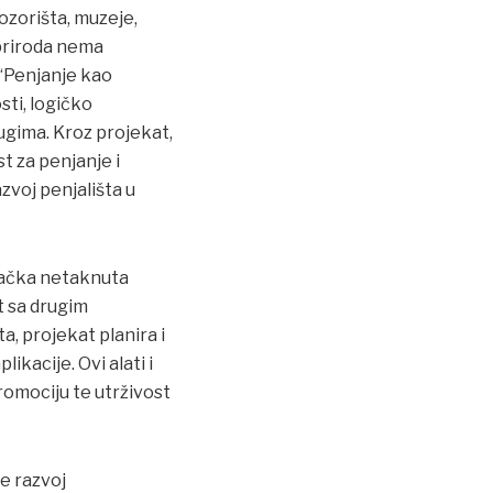
ozorišta, muzeje,
a priroda nema
. “Penjanje kao
sti, logičko
rugima. Kroz projekat,
t za penjanje i
azvoj penjališta u
vačka netaknuta
t sa drugim
, projekat planira i
kacije. Ovi alati i
romociju te utrživost
e razvoj