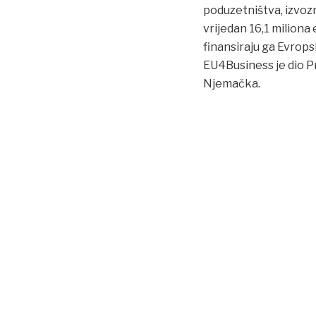
poduzetništva, izvozn
vrijedan 16,1 miliona
finansiraju ga Evrops
EU4Business je dio 
Njemačka.