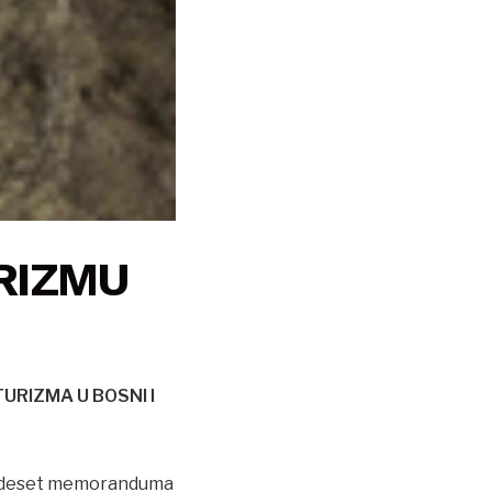
RIZMU
RIZMA U BOSNI I
no deset memoranduma