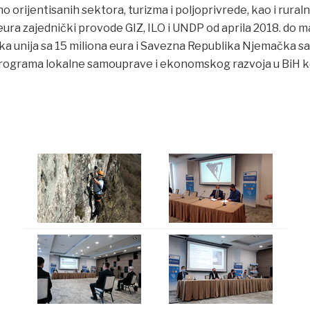
o orijentisanih sektora, turizma i poljoprivrede, kao i ruraln
 eura zajednički provode GIZ, ILO i UNDP od aprila 2018. do m
ka unija sa 15 miliona eura i Savezna Republika Njemačka sa 
Programa lokalne samouprave i ekonomskog razvoja u BiH k