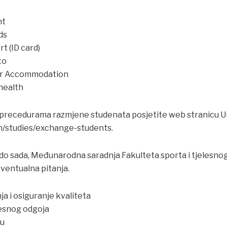
nt
ds
t (ID card)
to
for Accommodation
 health
o precedurama razmjene studenata posjetite web stranicu U
/en/studies/exchange-students.
 do sada, Međunarodna saradnja Fakulteta sporta i tjelesnog
ventualna pitanja.
 i osiguranje kvaliteta
lesnog odgoja
vu