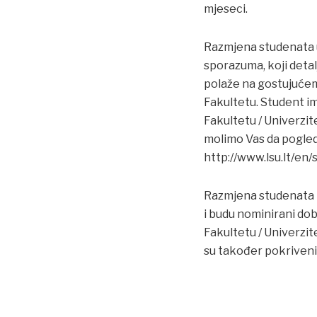
mjeseci.
Razmjena studenata u
sporazuma, koji detal
polaže na gostujuće
Fakultetu. Student i
Fakultetu / Univerzite
molimo Vas da pogled
http://www.lsu.lt/e
Razmjena studenata E
i budu nominirani do
Fakultetu / Univerzi
su također pokriveni