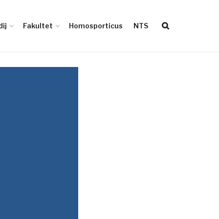
ij
Fakultet
Homosporticus
NTS