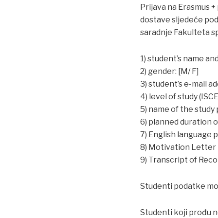
Prijava na Erasmus + 
dostave sljedeće po
saradnje Fakulteta sp
1) student’s name an
2) gender: [M/ F]
3) student’s e-mail ad
4) level of study (ISCE
5) name of the study
6) planned duration 
7) English language pr
8) Motivation Letter
9) Transcript of Rec
Studenti podatke mogu
Studenti koji prođu 