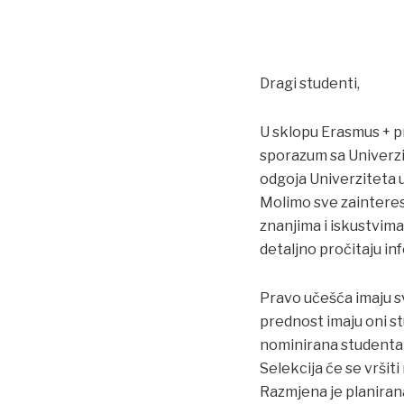
Dragi studenti,
U sklopu Erasmus + p
sporazum sa Univerzit
odgoja Univerziteta 
Molimo sve zainteres
znanjima i iskustvima
detaljno pročitaju i
Pravo učešća imaju sv
prednost imaju oni st
nominirana studenta ć
Selekcija će se vršit
Razmjena je planiran