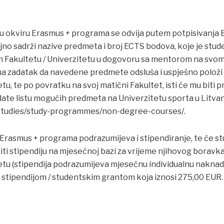
 okviru Erasmus + programa se odvija putem potpisivanja E
jno sadrži nazive predmeta i broj ECTS bodova, koje je stude
m Fakultetu / Univerzitetu u dogovoru sa mentorom na sv
ma zadatak da navedene predmete odsluša i uspješno polož
tu, te po povratku na svoj matični Fakultet, isti će mu biti pri
ate listu mogućih predmeta na Univerzitetu sporta u Litvani
n/studies/study-programmes/non-degree-courses/.
rasmus + programa podrazumijeva i stipendiranje, te će stu
biti stipendiju na mjesečnoj bazi za vrijeme njihovog borav
tetu (stipendija podrazumijeva mjesečnu individualnu naknad
 stipendijom / studentskim grantom koja iznosi 275,00 EUR.