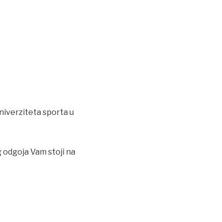
niverziteta sporta u
 odgoja Vam stoji na