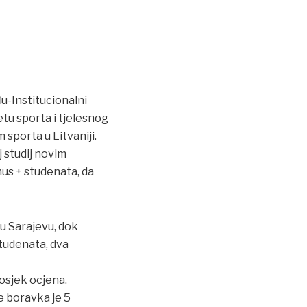
u-Institucionalni
etu sporta i tjelesnog
sporta u Litvaniji.
 studij novim
mus + studenata, da
 u Sarajevu, dok
studenata, dva
rosjek ocjena.
e boravka je 5