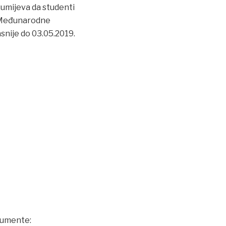
zumijeva da studenti
u Međunarodne
snije do 03.05.2019.
okumente: