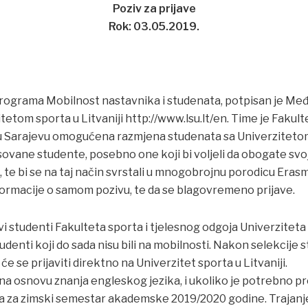
Poziv za prijave
Rok: 03.05.2019.
rograma Mobilnost nastavnika i studenata, potpisan je Međ
etom sporta u Litvaniji http://www.lsu.lt/en. Time je Fakult
u Sarajevu omogućena razmjena studenata sa Univerzitetom 
ovane studente, posebno one koji bi voljeli da obogate svoj
, te bi se na taj način svrstali u mnogobrojnu porodicu Eras
nformacije o samom pozivu, te da se blagovremeno prijave.
i studenti Fakulteta sporta i tjelesnog odgoja Univerziteta
udenti koji do sada nisu bili na mobilnosti. Nakon selekcije 
e se prijaviti direktno na Univerzitet sporta u Litvaniji.
i na osnovu znanja engleskog jezika, i ukoliko je potrebno p
a za zimski semestar akademske 2019/2020 godine. Trajanj