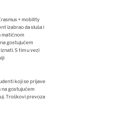
rasmus + mobility
nt izabrao da sluša i
om matičnom
i na gostujućem
znati. S tim u vezi
ji
denti koji se prijave
ka na gostujućem
u). Troškovi prevoza