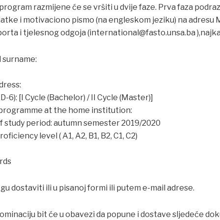
program razmijene će se vršiti u dvije faze. Prva faza podra
datke i motivaciono pismo (na engleskom jeziku) na adres
orta i tjelesnog odgoja (international@fasto.unsa.ba ),najka
d surname:
dress:
D-6): [I Cycle (Bachelor) / II Cycle (Master)]
 programme at the home institution:
of study period: autumn semester 2019/2020
oficiency level ( A1, A2, B1, B2, C1, C2)
ords
 dostaviti ili u pisanoj formi ili putem e-mail adrese.
nominaciju bit će u obavezi da popune i dostave sljedeće d