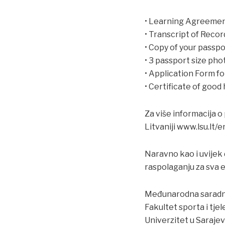
• Learning Agreeme
• Transcript of Recor
• Copy of your passpor
• 3 passport size pho
• Application Form 
• Certificate of good
Za više informacija 
Litvaniji www.lsu.lt
Naravno kao i uvijek
raspolaganju za sva e
Međunarodna saradnja
Fakultet sporta i tje
Univerzitet u Saraje