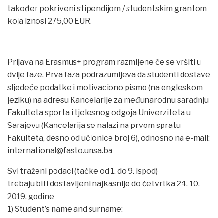
također pokriveni stipendijom / studentskim grantom
koja iznosi 275,00 EUR.
Prijava na Erasmus+ program razmijene će se vršiti u
dvije faze. Prva faza podrazumijeva da studenti dostave
sljedeće podatke i motivaciono pismo (na engleskom
jeziku) na adresu Kancelarije za međunarodnu saradnju
Fakulteta sporta i tjelesnog odgoja Univerziteta u
Sarajevu (Kancelarija se nalazi na prvom spratu
Fakulteta, desno od učionice broj 6), odnosno na e-mail:
international@fasto.unsa.ba
Svi traženi podaci (tačke od 1. do 9. ispod)
trebaju biti dostavljeni najkasnije do četvrtka 24. 10.
2019. godine
1) Student’s name and surname: