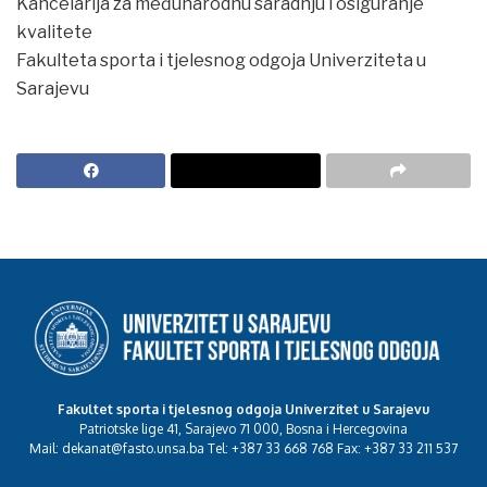
Kancelarija za međunarodnu saradnju i osiguranje
kvalitete
Fakulteta sporta i tjelesnog odgoja Univerziteta u
Sarajevu
Fakultet sporta i tjelesnog odgoja Univerzitet u Sarajevu
Patriotske lige 41, Sarajevo 71 000, Bosna i Hercegovina
Mail: dekanat@fasto.unsa.ba Tel: +387 33 668 768 Fax: +387 33 211 537