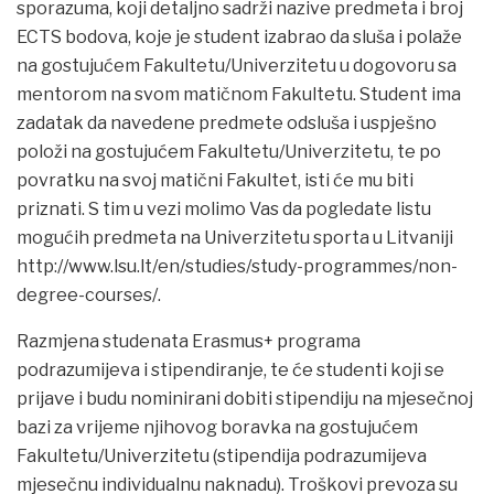
sporazuma, koji detaljno sadrži nazive predmeta i broj
ECTS bodova, koje je student izabrao da sluša i polaže
na gostujućem Fakultetu/Univerzitetu u dogovoru sa
mentorom na svom matičnom Fakultetu. Student ima
zadatak da navedene predmete odsluša i uspješno
položi na gostujućem Fakultetu/Univerzitetu, te po
povratku na svoj matični Fakultet, isti će mu biti
priznati. S tim u vezi molimo Vas da pogledate listu
mogućih predmeta na Univerzitetu sporta u Litvaniji
http://www.lsu.lt/en/studies/study-programmes/non-
degree-courses/.
Razmjena studenata Erasmus+ programa
podrazumijeva i stipendiranje, te će studenti koji se
prijave i budu nominirani dobiti stipendiju na mjesečnoj
bazi za vrijeme njihovog boravka na gostujućem
Fakultetu/Univerzitetu (stipendija podrazumijeva
mjesečnu individualnu naknadu). Troškovi prevoza su