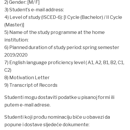
2) Gender: [M/ F]
3) Student’s e-mail address:
4) Level of study (ISCED-6): [I Cycle (Bachelor) / II Cycle
(Master)]
5) Name of the study programme at the home
institution:
6) Planned duration of study period: spring semester
2019/2020
7) English language proficiency level ( A1, A2, B1, B2, C1,
C2)
8) Motivation Letter
9) Transcript of Records
Studenti mogu dostaviti podatke u pisanoj formi ili
putem e-mail adrese.
Studenti koji prođu nominaciju biće u obavezi da
popune i dostave sljedeće dokumente: