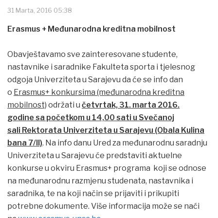
31 Marta, 2016 05:38
Erasmus + Međunarodna kreditna mobilnost
Obavještavamo sve zainteresovane studente,
nastavnike i saradnike Fakulteta sporta i tjelesnog
odgoja Univerziteta u Sarajevu da će se info dan
o
Erasmus+ konkursima (međunarodna kreditna
mobilnost)
održati u
četvrtak, 31. marta 2016.
godine sa početkom u 14,00 sati u Svečanoj
sali
Rektorata Univerziteta u Sarajevu (Obala Kulina
bana 7/II)
. Na info danu Ured za međunarodnu saradnju
Univerziteta u Sarajevu će predstaviti aktuelne
konkurse u okviru Erasmus+ programa koji se odnose
na međunarodnu razmjenu studenata, nastavnika i
saradnika, te na koji način se prijaviti i prikupiti
potrebne dokumente. Više informacija može se naći