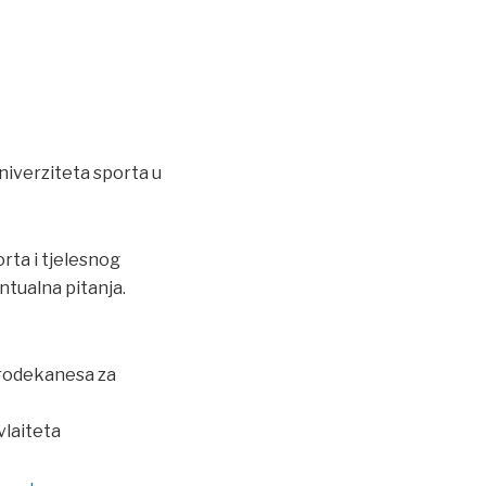
niverziteta sporta u
rta i tjelesnog
ntualna pitanja.
 prodekanesa za
vlaiteta