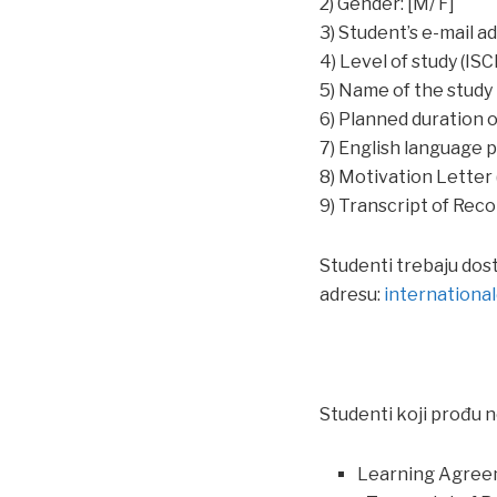
2) Gender: [M/ F]
3) Student’s e-mail a
4) Level of study (ISCE
5) Name of the study
6) Planned duration o
7) English language pr
8) Motivation Letter 
9) Transcript of Rec
Studenti trebaju dost
adresu:
internationa
Studenti koji prođu 
Learning Agre