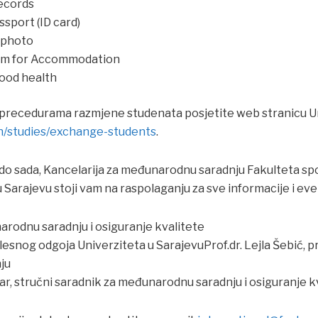
Records
ssport (ID card)
e photo
orm for Accommodation
good health
o precedurama razmjene studenata posjetite web stranicu U
en/studies/exchange-students
.
 do sada, Kancelarija za međunarodnu saradnju Fakulteta spo
 Sarajevu stoji vam na raspolaganju za sve informacije i eve
arodnu saradnju i osiguranje kvalitete
elesnog odgoja Univerziteta u SarajevuProf.dr. Lejla Šebić,
ju
ar, stručni saradnik za međunarodnu saradnju i osiguranje k