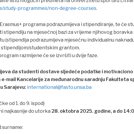
ate listu mogućih predmeta na Univerzitetu sporta u Litvani
ies/study-programmes/non-degree-courses
.
rasmus+ programa podrazumijeva i stipendiranje, te će stude
ti stipendiju na mjesečnoj bazi za vrijeme njihovog boravk
tu (stipendija podrazumijeva mjesečnu individualnu naknadu
i stipendijom/studentskim grantom.
rogram razmijene će se izvršiti u dvije faze.
jeva da studenti dostave sljedeće podatke i motivaciono
 e-mail Kancelarije za međunarodnu saradnju Fakulteta sp
u Sarajevu:
international@fasto.unsa.ba
čke od 1. do 9. ispod)
eni najkasnije do utorka
28. oktobra 2025. godine, a do 14:0
d surname: