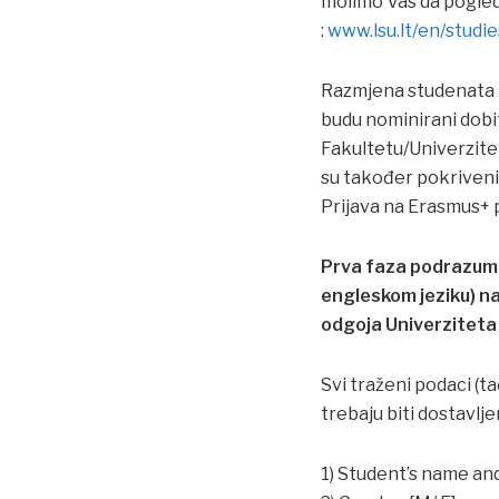
molimo Vas da pogled
:
www.lsu.lt/en/stud
Razmjena studenata E
budu nominirani dobi
Fakultetu/Univerzite
su također pokriven
Prijava na Erasmus+ p
Prva faza podrazumi
engleskom jeziku) na
odgoja Univerziteta 
Svi traženi podaci (ta
trebaju biti dostavlj
1) Student’s name an