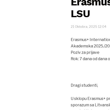
Erasmus+
LSU
21 Oktobra, 2025 12:04
Erasmus+ Internation
Akademska 2025./20
Poziv za prijave
Rok: 7 dana od dana 
Dragi studenti,
U sklopu Erasmus+ pr
sporazum sa Litvansk