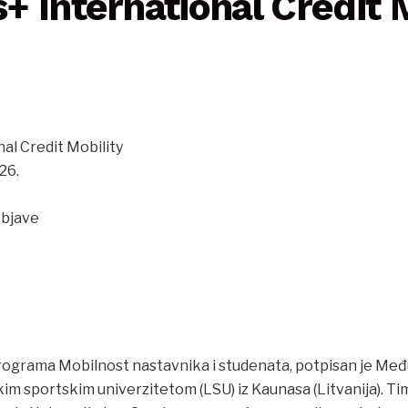
 International Credit M
al Credit Mobility
26.
objave
ograma Mobilnost nastavnika i studenata, potpisan je Među
im sportskim univerzitetom (LSU) iz Kaunasa (Litvanija). Ti