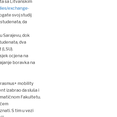
ta sa Litvanskim
dies/exchange-
ogate svoj studij
 studenata, da
 u Sarajevu, dok
studenata, dva
 (LSU).
osjek ocjena na
rajanje boravka na
rasmus+ mobility
nt izabrao da sluša i
 matičnom Fakultetu.
ućem
nati. S tim u vezi