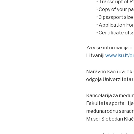
• Transcript of 
• Copy of your pa
• 3 passport siz
• Application F
• Certificate of 
Za više informacija 
Litvaniji
www.lsu.lt/
Naravno kao i uvijek
odgoja Univerziteta u
Kancelarija za međun
Fakulteta sporta i tj
međunarodnu saradn
Mr.sci. Slobodan Klač