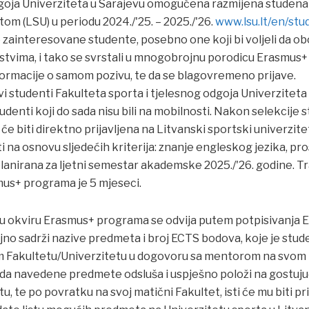
dgoja Univerziteta u Sarajevu omogućena razmijena studena
om (LSU) u periodu 2024./'25. – 2025./'26.
www.lsu.lt/en/stu
 zainteresovane studente, posebno one koji bi voljeli da ob
ustvima, i tako se svrstali u mnogobrojnu porodicu Erasmus+
nformacije o samom pozivu, te da se blagovremeno prijave.
i studenti Fakulteta sporta i tjelesnog odgoja Univerziteta
udenti koji do sada nisu bili na mobilnosti. Nakon selekcije 
e biti direktno prijavljena na Litvanski sportski univerzitet
iti na osnovu sljedećih kriterija: znanje engleskog jezika, pr
planirana za ljetni semestar akademske 2025./'26. godine. T
mus+ programa je 5 mjeseci.
 okviru Erasmus+ programa se odvija putem potpisivanja E
jno sadrži nazive predmeta i broj ECTS bodova, koje je stude
m Fakultetu/Univerzitetu u dogovoru sa mentorom na svom
da navedene predmete odsluša i uspješno položi na gostuj
, te po povratku na svoj matični Fakultet, isti će mu biti priz