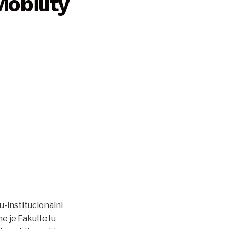
obility
-institucionalni
me je Fakultetu