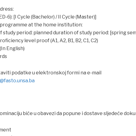
ddress:
D-6): [I Cycle (Bachelor) / II Cycle (Master)]
 programme at the home institution:
f study period: planned duration of study period: [spring s
oficiency level proof (A1, A2, B1, B2, C1, C2)
(In English)
ords
aviti podatke u elektronskoj formi na e-mail
l@fasto.unsa.ba
nominaciju biće u obavezi da popune i dostave sljedeće dok
ement