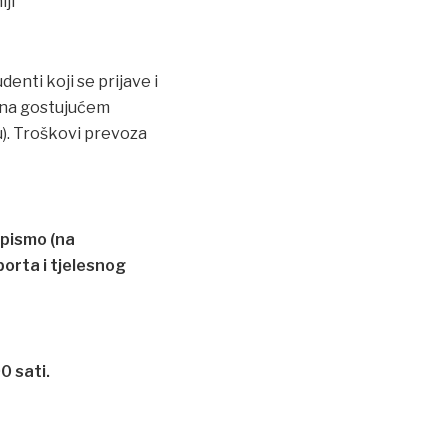
ji
nti koji se prijave i
a na gostujućem
). Troškovi prevoza
 pismo (na
orta i tjelesnog
0 sati.