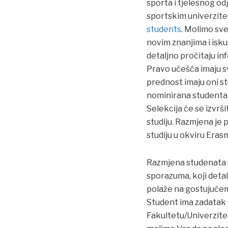
sporta i tjelesnog o
sportskim univerzitet
students
. Molimo sve
novim znanjima i isk
detaljno pročitaju i
Pravo učešća imaju sv
prednost imaju oni st
nominirana studenta ć
Selekcija će se izvrš
studiju. Razmjena je 
studiju u okviru Eras
Razmjena studenata u
sporazuma, koji detal
polaže na gostujuće
Student ima zadatak 
Fakultetu/Univerzitetu