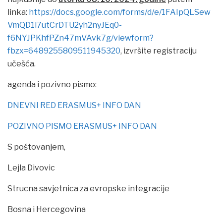
linka:
https://docs.google.com/forms/d/e/1FAIpQLSew
VmQD1l7utCrDTU2yh2nyJEq0-
f6NYJPKhfPZn47mVAvk7g/viewform?
fbzx=6489255809511945320
, izvršite registraciju
učešća.
agenda i pozivno pismo:
DNEVNI RED ERASMUS+ INFO DAN
POZIVNO PISMO ERASMUS+ INFO DAN
S poštovanjem,
Lejla Divovic
Strucna savjetnica za evropske integracije
Bosna i Hercegovina