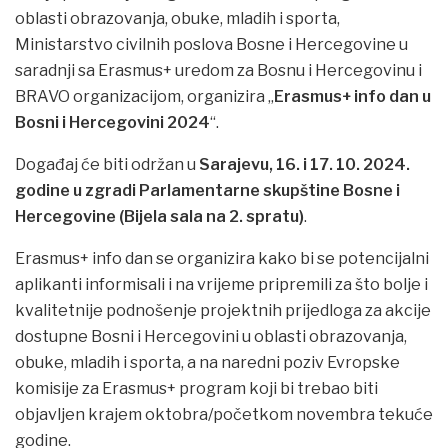
oblasti obrazovanja, obuke, mladih i sporta,
Ministarstvo civilnih poslova Bosne i Hercegovine u
saradnji sa Erasmus+ uredom za Bosnu i Hercegovinu i
BRAVO organizacijom, organizira „
Erasmus+ info dan u
Bosni i Hercegovini 2024
“.
Događaj će biti održan u
Sarajevu, 16. i 17. 10. 2024.
godine u zgradi Parlamentarne skupštine Bosne i
Hercegovine (Bijela sala na 2. spratu)
.
Erasmus+ info dan se organizira kako bi se potencijalni
aplikanti informisali i na vrijeme pripremili za što bolje i
kvalitetnije podnošenje projektnih prijedloga za akcije
dostupne Bosni i Hercegovini u oblasti obrazovanja,
obuke, mladih i sporta, a na naredni poziv Evropske
komisije za Erasmus+ program koji bi trebao biti
objavljen krajem oktobra/početkom novembra tekuće
godine.