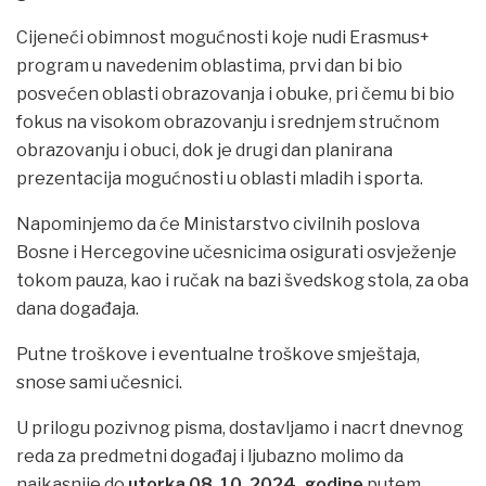
Cijeneći obimnost mogućnosti koje nudi Erasmus+
program u navedenim oblastima, prvi dan bi bio
posvećen oblasti obrazovanja i obuke, pri čemu bi bio
fokus na visokom obrazovanju i srednjem stručnom
obrazovanju i obuci, dok je drugi dan planirana
prezentacija mogućnosti u oblasti mladih i sporta.
Napominjemo da će Ministarstvo civilnih poslova
Bosne i Hercegovine učesnicima osigurati osvježenje
tokom pauza, kao i ručak na bazi švedskog stola, za oba
dana događaja.
Putne troškove i eventualne troškove smještaja,
snose sami učesnici.
U prilogu pozivnog pisma, dostavljamo i nacrt dnevnog
reda za predmetni događaj i ljubazno molimo da
najkasnije do
utorka 08. 10. 2024. godine
putem