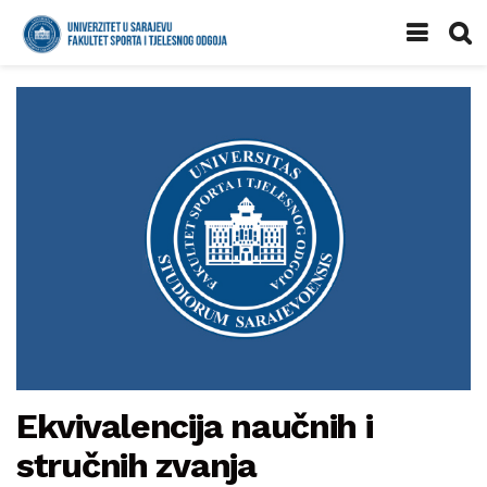
Ekvivalencija naučnih i
stručnih zvanja