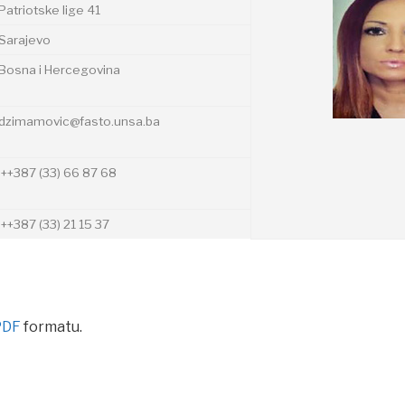
Patriotske lige 41
Sarajevo
Bosna i Hercegovina
dzimamovic@fasto.unsa.ba
++387 (33) 66 87 68
++387 (33) 21 15 37
PDF
formatu.