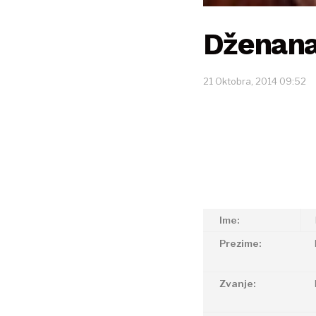
Dženana
21 Oktobra, 2014 09:52
Ime:
Prezime:
Zvanje: