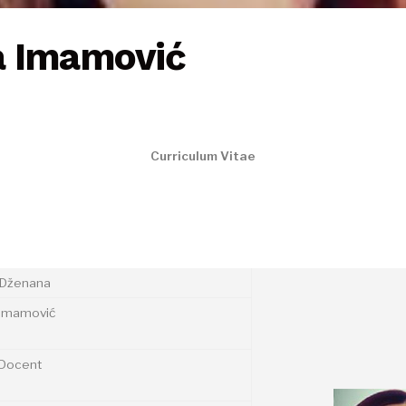
 Imamović
Curriculum Vitae
Dženana
Imamović
Docent