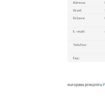
Adresa:
Grad:
Država:
E –mail:
Telefon:
Fax:
europass preuzmi u