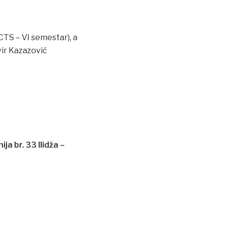
TS – VI semestar), a
vir Kazazović
ja br. 33 Ilidža –