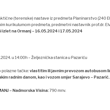
ktične (terenske) nastave iz predmeta Planinarstvo (240 EC
nim kurikulumom predmeta, predmetni nastavnik prof.dr. El
 izlet na Ormanj – 16.05.2024 i 17.05.2024
.2024. u 14:00h – Željeznička stanica u Pazariću
o polazne tačke:
vlastitim ili javnim prevozom autobusom lini
vakim radnim danom, kao i vozom smjer Sarajevo – Pazarić.
RMANJ – Nadmorska
Visina:
790 mnv.