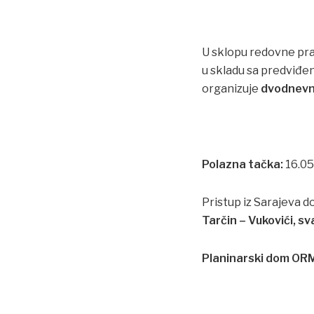
U sklopu redovne pra
u skladu sa predviđe
organizuje
dvodnevni
Polazna tačka:
16.05
Pristup iz Sarajeva d
Tarčin – Vukovići, s
Planinarski dom O