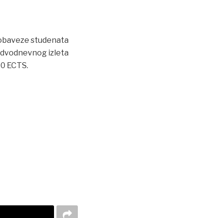
 obaveze studenata
 dvodnevnog izleta
40 ECTS.