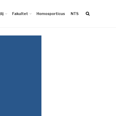
ij
Fakultet
Homosporticus
NTS