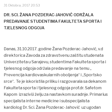
31 Oktobra, 2017 20:53
DR. SCI. ŽANA POZDERAC-JAHOVIĆ ODRŽALA
PREDAVANJE STUDENTIMA FAKULTETA SPORTA I
TJELESNOG ODGOJA
Danas, 31.10.2017. godine Žana Pozderac-Jahović, v.d
direktorica Zavoda za zdravstvenu zaštitu studenata
Univerziteta u Sarajevu, studentima Fakulteta sporta i
tjelesnog odgoja održala predavanje na temu „
Prevencija kardiovaskularnih oboljenja“ i „Sportsko
srce“. Te je iskoristila priliku i razgovarala sa dekanom
Fakulteta sporta i tjelesnog odgoja prof.dr. Safetom
Kapom izrazivši želju za nastavkom suradnje. Primarius
specijalista interne medicine i subspecijalista
kardiolog Dr. Sci. Žana Pozderac-Jahović uz ugodan