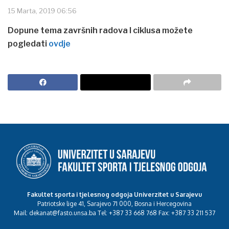
15 Marta, 2019 06:56
Dopune tema završnih radova I ciklusa možete
pogledati
ovdje
Fakultet sporta i tjelesnog odgoja Univerzitet u Sarajevu
Patriotske lige 41, Sarajevo 71 000, Bosna i Hercegovina
Mail: dekanat@fasto.unsa.ba Tel: +387 33 668 768 Fax: +387 33 211 537