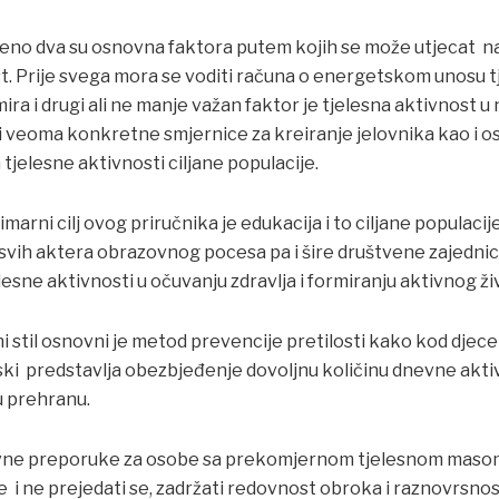
eno dva su osnovna faktora putem kojih se može utjecat n
st. Prije svega mora se voditi računa o energetskom unosu tj o
ra i drugi ali ne manje važan faktor je tjelesna aktivnost u 
nudi veoma konkretne smjernice za kreiranje jelovnika kao i
tjelesne aktivnosti ciljane populacije.
marni cilj ovog priručnika je edukacija i to ciljane populaci
i i svih aktera obrazovnog pocesa pa i šire društvene zajedni
lesne aktivnosti u očuvanju zdravlja i formiranju aktivnog ži
ni stil osnovni je metod prevencije pretilosti kako kod djece 
inski predstavlja obezbjeđenje dovoljnu količinu dnevne aktiv
u prehranu.
vne preporuke za osobe sa prekomjernom tjelesnom masom
e i ne prejedati se, zadržati redovnost obroka i raznovrsnos