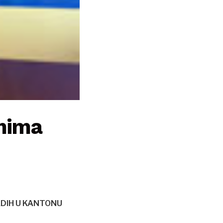
emima
ADIH U KANTONU