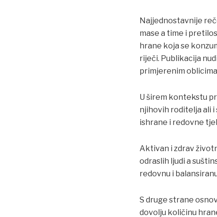
Najjednostavnije reč
mase a time i pretilo
hrane koja se konzumi
riječi. Publikacija 
primjerenim oblicima 
U širem kontekstu pri
njihovih roditelja al
ishrane i redovne tje
Aktivan i zdrav život
odraslih ljudi a sušt
redovnu i balansiran
S druge strane osno
dovolju količinu hran