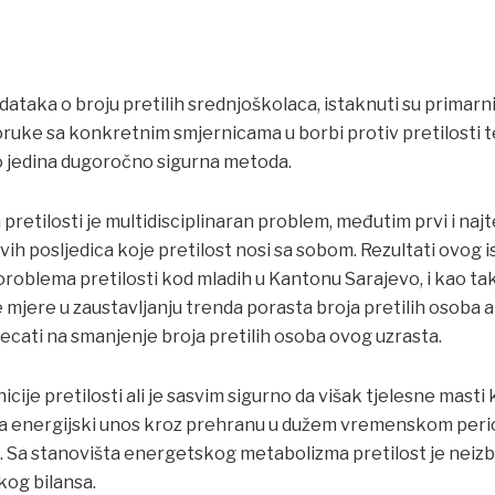
dataka o broju pretilih srednjoškolaca, istaknuti su primarn
poruke sa konkretnim smjernicama u borbi protiv pretilosti 
o jedina dugoročno sigurna metoda.
retilosti je multidisciplinaran problem, međutim prvi i najt
vih posljedica koje pretilost nosi sa sobom. Rezultati ovog i
oroblema pretilosti kod mladih u Kantonu Sarajevo, i kao tak
jere u zaustavljanju trenda porasta broja pretilih osoba a 
jecati na smanjenje broja pretilih osoba ovog uzrasta.
nicije pretilosti ali je sasvim sigurno da višak tjelesne masti 
ada energijski unos kroz prehranu u dužem vremenskom per
. Sa stanovišta energetskog metabolizma pretilost je neizbj
og bilansa.