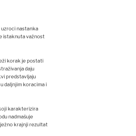
i uzroci nastanka
te istaknuta važnost
eži korak je postati
straživanja daju
vi predstavljaju
u daljnjim koracima i
koji karakterizira
iodu nadmašuje
ežno krajnji rezultat