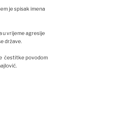
ojem je spisak imena
 u vrijeme agresije
še države.
 je čestitke povodom
ajlović.