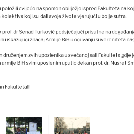
 položili cvijeće na spomen obilježje ispred Fakulteta na k
 kolektiva koji su
dali svoje živote vjerujući u bolje sutra.
 prof. dr Senad Turković podsjećajući prisutne na događanja
nu iskazujući značaj Armije BiH u očuvanju suvereniteta na
n druženjem svih uposlenika u svečanoj sali Fakulteta gdje
 armije BiH svim uposlenim uputio dekan prof. dr. Nusret Sm
 Fakulteta!!!