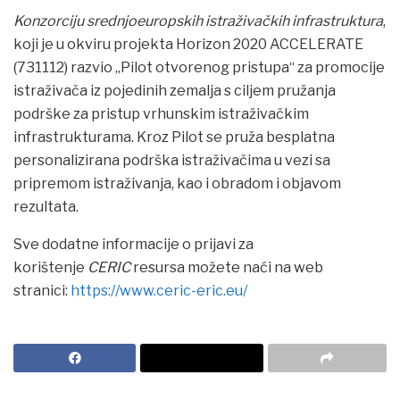
Konzorciju srednjoeuropskih istraživačkih infrastruktura
,
koji je u okviru projekta Horizon 2020 ACCELERATE
(731112) razvio „Pilot otvorenog pristupa“ za promocije
istraživača iz pojedinih zemalja s ciljem pružanja
podrške za pristup vrhunskim istraživačkim
infrastrukturama. Kroz Pilot se pruža besplatna
personalizirana podrška istraživačima u vezi sa
pripremom istraživanja, kao i obradom i objavom
rezultata.
Sve dodatne informacije o prijavi za
korištenje
CERIC
resursa možete naći na web
stranici:
https://www.ceric-eric.eu/