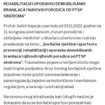
REHABILITACIJI I OPORAVKU DEMOBILISANIH
BRANILACA I NJIHOVIH PORODICA OD PTSP
SINDROMA“
Prof.dr. Safet Kapo je u periodu od 19.11.2022. godine na
11, kongresu pod nazivom „Forum porodične /
obiteljske medicine“ u Mostaru učestvovao i održao
predavanje na temu „
„borilačke vještine i sportovi u
prevenciji, rehabilitaciji i oporavku demobilisanih
branilaca i njihovih njihovih porodica od PTSP
sindroma“.
Traumatske pojave u nečijem životu mogu
imati trajne posljedice. Kroz trening borilačkih vještina
pojedinac može postiči samosavladavanje i
samoregulaciju zajedno sa motoričkom i mentalnom
regulacijom, a na kraju i unutrašnji sklad.
Na osnovu ovog istraživanja, kao i drugih naučno je
dokazano da su se borilački sportovi pokazali kao