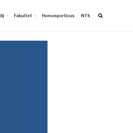
ij
Fakultet
Homosporticus
NTS