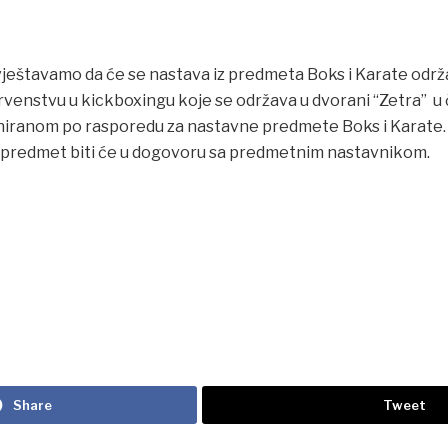
eštavamo da će se nastava iz predmeta Boks i Karate održa
venstvu u kickboxingu koje se održava u dvorani “Zetra” u 
niranom po rasporedu za nastavne predmete Boks i Karate.
 predmet biti će u dogovoru sa predmetnim nastavnikom.
k
Share
Tweet