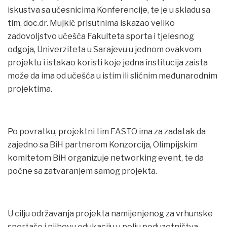
iskustva sa učesnicima Konferencije, te je u skladu sa
tim, doc.dr. Mujkić prisutnima iskazao veliko
zadovoljstvo učešća Fakulteta sporta i tjelesnog
odgoja, Univerziteta u Sarajevu u jednom ovakvom
projektu i istakao koristi koje jedna institucija zaista
može da ima od učešća u istim ili sličnim međunarodnim
projektima.
Po povratku, projektni tim FASTO ima za zadatak da
zajedno sa BiH partnerom Konzorcija, Olimpijskim
komitetom BiH organizuje networking event, te da
počne sa zatvaranjem samog projekta.
U cilju održavanja projekta namijenjenog za vrhunske
sportaše i njihovu edukaciju u polju poduzetništva,