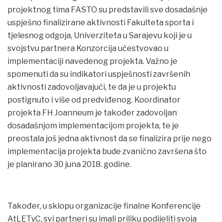
projektnog tima FASTO su predstavili sve dosadašnje
uspješno finalizirane aktivnosti Fakulteta sporta i
tjelesnog odgoja, Univerziteta u Sarajevu koji je u
svojstvu partnera Konzorcija učestvovao u
implementaciji navedenog projekta. Važno je
spomenuti da su indikatori uspješnosti završenih
aktivnosti zadovoljavajući, te da je u projektu
postignuto i više od predviđenog. Koordinator
projekta FH Joanneum je također zadovoljan
dosadašnjom implementacijom projekta, te je
preostala još jedna aktivnost da se finalizira prije nego
implementacija projekta bude zvanično završena što
je planirano 30 juna 2018. godine.
Također, u sklopu organizacije finalne Konferencije
AtLETyC, svi partneri su imali priliku podijeliti svoja