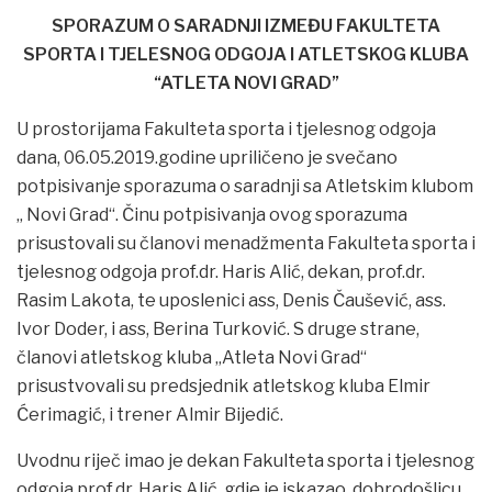
SPORAZUM O SARADNJI IZMEĐU FAKULTETA
SPORTA I TJELESNOG ODGOJA I ATLETSKOG KLUBA
“ATLETA NOVI GRAD”
U prostorijama Fakulteta sporta i tjelesnog odgoja
dana, 06.05.2019.godine upriličeno je svečano
potpisivanje sporazuma o saradnji sa Atletskim klubom
„ Novi Grad“. Činu potpisivanja ovog sporazuma
prisustovali su članovi menadžmenta Fakulteta sporta i
tjelesnog odgoja prof.dr. Haris Alić, dekan, prof.dr.
Rasim Lakota, te uposlenici ass, Denis Čaušević, ass.
Ivor Doder, i ass, Berina Turković. S druge strane,
članovi atletskog kluba „Atleta Novi Grad“
prisustvovali su predsjednik atletskog kluba Elmir
Ćerimagić, i trener Almir Bijedić.
Uvodnu riječ imao je dekan Fakulteta sporta i tjelesnog
odgoja prof.dr. Haris Alić, gdje je iskazao dobrodošlicu