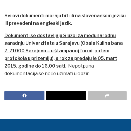
Svi ovi dokumenti moraju biti ili na slovenačkom jeziku
ili prevedeni na engleski jezik.
Dokumenti se dostavljaju Službi za međunarodnu
saradnju Univerziteta u Sarajevu (Obala Kulina bana
7, 71000 Sarajevo – u štampanoj formi, putem
protokola u prizemlju), a rok za predaju je 05. mart
2015. godine do 16,00 sati.
Nepotpuna
dokumentacija se neće uzimati u obzir.