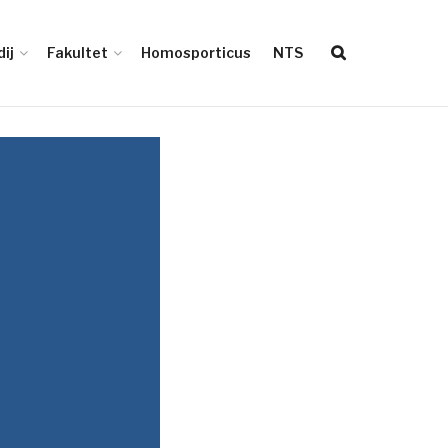
ij
Fakultet
Homosporticus
NTS