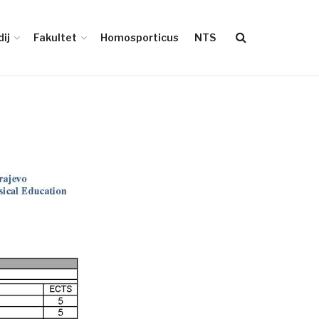
ij
Fakultet
Homosporticus
NTS