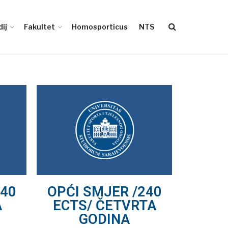
ij
Fakultet
Homosporticus
NTS
240
OPĆI SMJER /240
A
ECTS/ ČETVRTA
GODINA