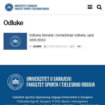
Odluke
Odluka Senata i tumačenje odluke, upis
2021/2022
BY
ADMIN
17 OKTOBRA, 2021
0
8
Fakultet sporta i tjelesnog odgoja Univerzitet u Sarajevu
Patriotske lige 41, Sarajevo 71 000, Bosna i Hercegovina