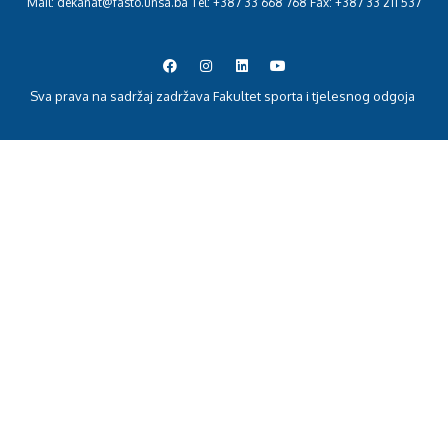
Mail: dekanat@fasto.unsa.ba Tel: +387 33 668 768 Fax: +387 33 211 537
Sva prava na sadržaj zadržava Fakultet sporta i tjelesnog odgoja