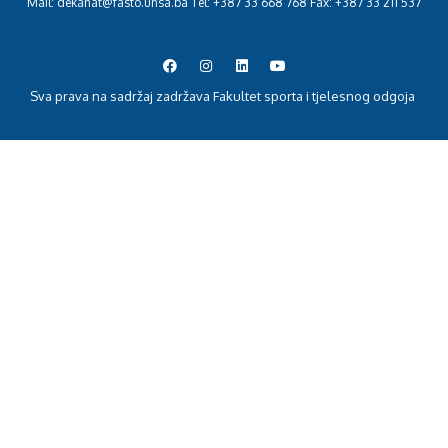
Mail: dekanat@fasto.unsa.ba Tel: +387 33 668 768 Fax: +387 33 211 537
Sva prava na sadržaj zadržava Fakultet sporta i tjelesnog odgoja