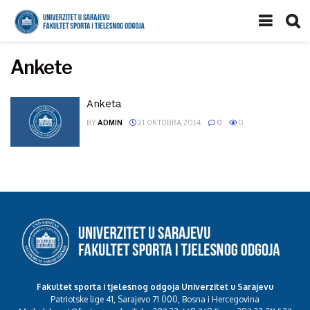
Ankete
Anketa
BY
ADMIN
21 OKTOBRA, 2014
0
0
Fakultet sporta i tjelesnog odgoja Univerzitet u Sarajevu
Patriotske lige 41, Sarajevo 71 000, Bosna i Hercegovina